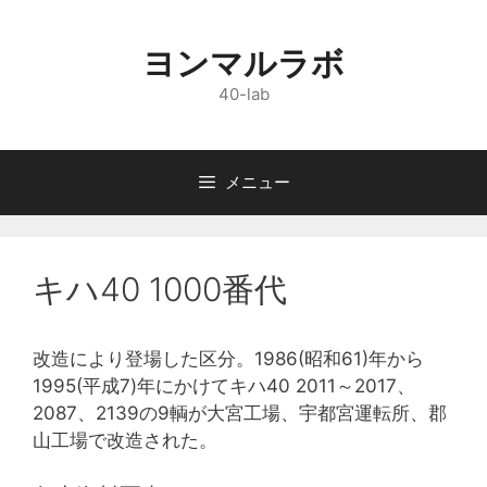
コ
ン
ヨンマルラボ
テ
ン
40-lab
ツ
へ
ス
メニュー
キ
ッ
プ
キハ40 1000番代
改造により登場した区分。1986(昭和61)年から
1995(平成7)年にかけてキハ40 2011～2017、
2087、2139の9輌が大宮工場、宇都宮運転所、郡
山工場で改造された。