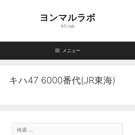
コ
ン
ヨンマルラボ
テ
ン
40-lab
ツ
へ
ス
メニュー
キ
ッ
プ
キハ47 6000番代(JR東海)
検
索: