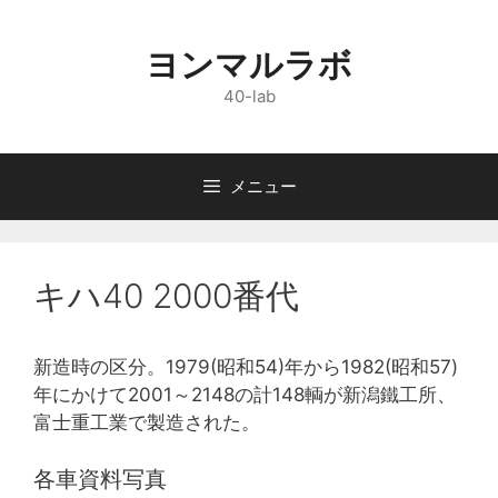
コ
ン
ヨンマルラボ
テ
ン
40-lab
ツ
へ
ス
メニュー
キ
ッ
プ
キハ40 2000番代
新造時の区分。1979(昭和54)年から1982(昭和57)
年にかけて2001～2148の計148輌が新潟鐵工所、
富士重工業で製造された。
各車資料写真