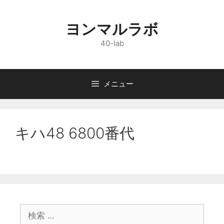
コ
ン
ヨンマルラボ
テ
ン
40-lab
ツ
へ
ス
メニュー
キ
ッ
プ
キハ48 6800番代
検
索: