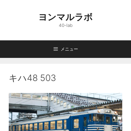
コ
ン
ヨンマルラボ
テ
ン
40-lab
ツ
へ
ス
メニュー
キ
ッ
プ
キハ48 503