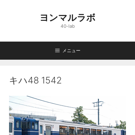
コ
ン
ヨンマルラボ
テ
ン
40-lab
ツ
へ
ス
メニュー
キ
ッ
プ
キハ48 1542