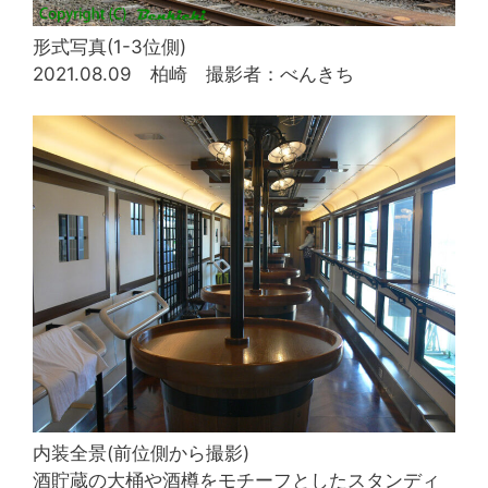
形式写真(1-3位側)
2021.08.09 柏崎 撮影者：べんきち
内装全景(前位側から撮影)
酒貯蔵の大桶や酒樽をモチーフとしたスタンディ