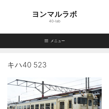
コ
ン
ヨンマルラボ
テ
ン
40-lab
ツ
へ
ス
メニュー
キ
ッ
プ
キハ40 523