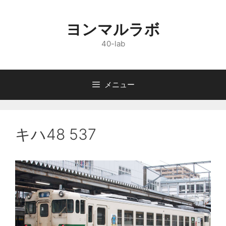
コ
ン
ヨンマルラボ
テ
ン
40-lab
ツ
へ
ス
メニュー
キ
ッ
プ
キハ48 537