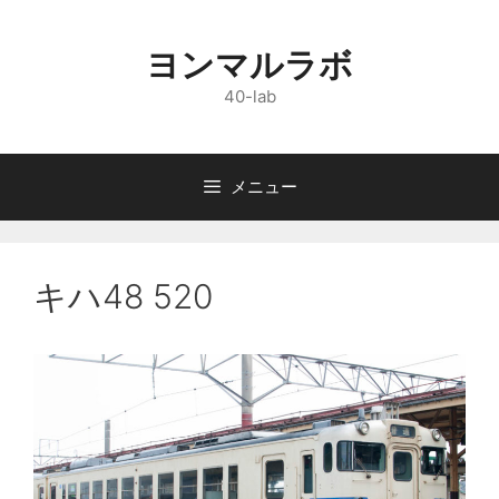
コ
ン
ヨンマルラボ
テ
ン
40-lab
ツ
へ
ス
メニュー
キ
ッ
プ
キハ48 520