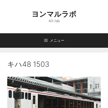
コ
ン
ヨンマルラボ
テ
ン
40-lab
ツ
へ
ス
メニュー
キ
ッ
プ
キハ48 1503