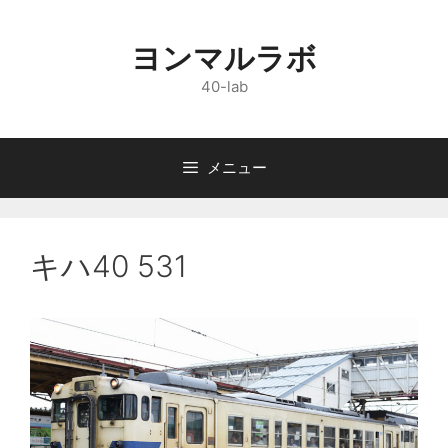
コ
ン
ヨンマルラボ
テ
ン
40-lab
ツ
へ
ス
メニュー
キ
ッ
プ
キハ40 531