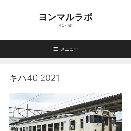
コ
ン
ヨンマルラボ
テ
ン
40-lab
ツ
へ
ス
メニュー
キ
ッ
プ
キハ40 2021